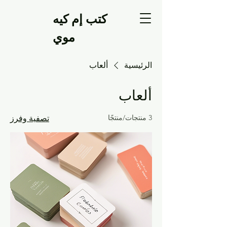
كتب إم كيه
موي
الرئيسية
ألعاب
ألعاب
3 منتجات/منتجًا
تصفية وفرز